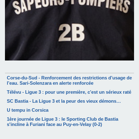
Corse-du-Sud - Renforcement des restrictions d’usage de
l’eau. Sari-Solenzara en alerte renforcée
Télévu - Ligue 3 : pour une première, c’est un sérieux raté
SC Bastia - La Ligue 3 et la peur des vieux démons…
U tempu in Corsica
1ère journée de Ligue 3 : le Sporting Club de Bastia
s'incline à Furiani face au Puy-en-Velay (0-2)