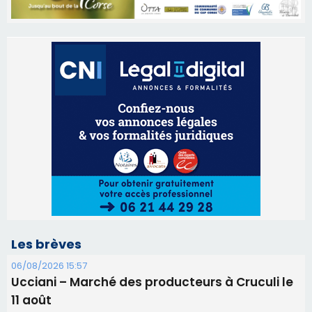
Les brèves
06/08/2026 15:57
Ucciani – Marché des producteurs à Cruculi le
11 août
06/08/2026 15:25
Corte – L’association A Nuciola organise une
projection sous les étoiles
06/08/2026 15:04
Alata - Soirée Tango Argentin au stade de San
Benedetto
05/08/2026 09:53
Biguglia : messe de la Sainte-Marie et