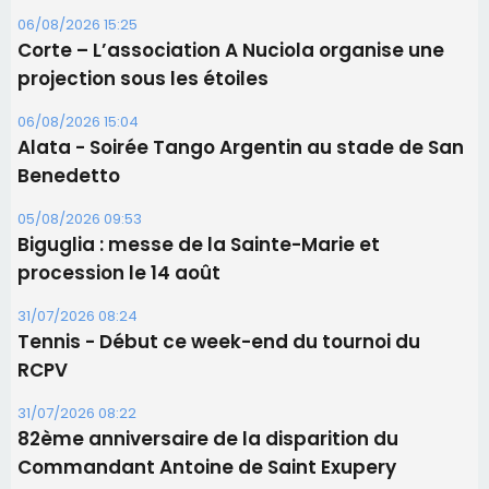
procession le 14 août
31/07/2026 08:24
Tennis - Début ce week-end du tournoi du
RCPV
31/07/2026 08:22
82ème anniversaire de la disparition du
Commandant Antoine de Saint Exupery
Les plus lus
Satine Nomary est la nouvelle Miss Corse 2026
Éclipse du 12 août : la Corse aux premières loges
d'un spectacle qui ne reviendra pas avant 2081
Éclipse du 12 août : Où s'installer en Corse pour
profiter pleinement du spectacle ?