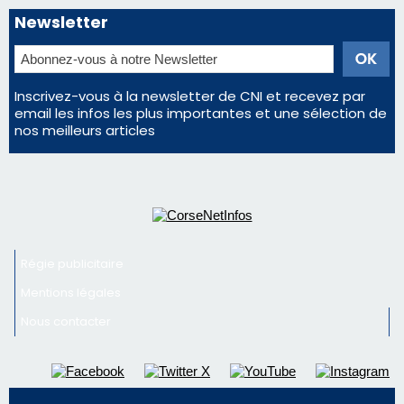
Régie publicitaire
Mentions légales
Nous contacter
© 2026 corsenetinfos