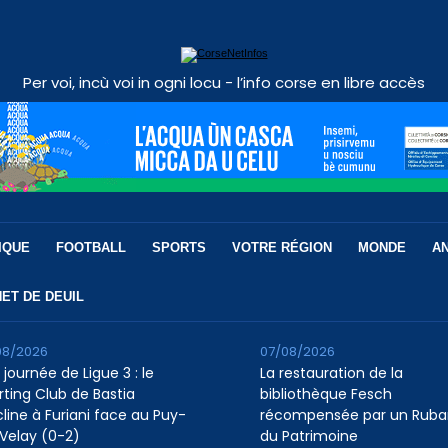
Per voi, incù voi in ogni locu - l’info corse en libre accès
IQUE
FOOTBALL
SPORTS
VOTRE RÉGION
MONDE
A
ET DE DEUIL
08/2026
07/08/2026
 journée de Ligue 3 : le
La restauration de la
rting Club de Bastia
bibliothèque Fesch
cline à Furiani face au Puy-
récompensée par un Ruba
Velay (0-2)
du Patrimoine