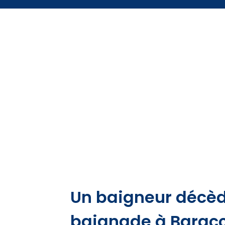
Un baigneur décèd
baignade à Baracc