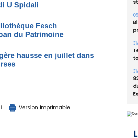
05
di U Spidali
Bi
p
bliothèque Fesch
31
ban du Patrimoine
T
t
égère hausse en juillet dans
31
orses
8
d
E
i
Version imprimable
L