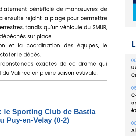
médiatement bénéficié de manœuvres de
 a ensuite rejoint la plage pour permettre
terrestres, tandis qu’un véhicule du SMUR,
L
 dépêchés sur place.
ion et la coordination des équipes, le
06
U
tater le décès.
Cr
circonstances exactes de ce drame qui
al du Valinco en pleine saison estivale.
06
C
o
ét
06
: le Sporting Club de Bastia
A
au Puy-en-Velay (0-2)
s