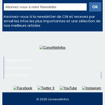
Régie publicitaire
Mentions légales
Nous contacter
© 2026 corsenetinfos