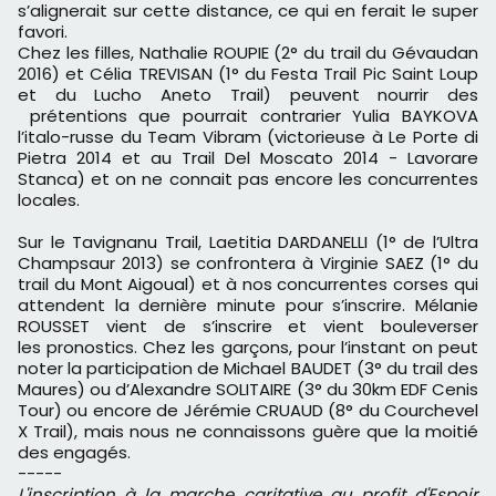
s’alignerait sur cette distance, ce qui en ferait le super
favori.
Chez les filles, Nathalie ROUPIE (2° du trail du Gévaudan
2016) et Célia TREVISAN (1° du Festa Trail Pic Saint Loup
et du Lucho Aneto Trail) peuvent nourrir des
prétentions que pourrait contrarier Yulia BAYKOVA
l’italo-russe du Team Vibram (victorieuse à Le Porte di
Pietra 2014 et au Trail Del Moscato 2014 - Lavorare
Stanca) et on ne connait pas encore les concurrentes
locales.
Sur le Tavignanu Trail, Laetitia DARDANELLI (1° de l’Ultra
Champsaur 2013) se confrontera à Virginie SAEZ (1° du
trail du Mont Aigoual) et à nos concurrentes corses qui
attendent la dernière minute pour s’inscrire. Mélanie
ROUSSET vient de s’inscrire et vient bouleverser
les pronostics. Chez les garçons, pour l’instant on peut
noter la participation de Michael BAUDET (3° du trail des
Maures) ou d’Alexandre SOLITAIRE (3° du 30km EDF Cenis
Tour) ou encore de Jérémie CRUAUD (8° du Courchevel
X Trail), mais nous ne connaissons guère que la moitié
des engagés.
-----
L'inscription à la marche caritative au profit d'Espoir