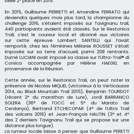
belle 2° place en 2015.
En 2015, Guillaume PERRETTI et Amandine FERRATO qui
deviendra quelques mois plus tard, la championne du
challenge 2016, s’étaient imposés sur Tavignanu trail,
440 participants avaient été classés. Sur le Restonica
Trail, c’est le coureur local et abonné aux victoires
sur cette épreuve Lambert SANTELLI qui l’avait
remporté; chez les féminines Mélanie ROUSSET s’était
imposée sur sa terre d’accueil, parmi 208 rentrants.
Dumé LUCIANI avait imposé sa classe sur l’Ultra-Trail® di
Corsica accompagnée par Hélène HAEGEL en
provenance de la Réunion.
Cette année, sur le Restonica Trail, on peut noter la
présence de Nicolas MIQUEL (victorieux à la Verticausse
2014, au Black Mountain Trail 2015), Benjamin TOURDOT
(récent 2° du marathon de Lure), Jordi BARRANCO
SOLERA (36° de l’OCC et 5° du Marato de
Cerdanya), Bertrand ETCHECOPAR (4° de l’Ultra Trail
des volcans 2016) et Jean-François HAUTIN (3° et 4°
des 2 derniers Tavignanu Trail qui se propose sur une
distance plus longue).
La rumeur locale laisse à penser que Guillaume PERETTI