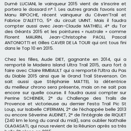
Dumé LUCIANI, le vainqueur 2015 vient de s’inscrire et
portera le dossard n° 1. Les autres grands favoris sont
Manu RIPOCHE, récent vainqueur du Céven’Trail et
Fabrice D’ALETTO, 5° du circuit UMNT. Mais il faudra
compter aussi avec Jean-Claude MATHIEU, 4° du Tor
des Géants 2015 et les pointures « nustrale » comme
Florent MAURIN, Jean-Christophe PAOLI, Pascal
ANTONIOTTI et Gilles CAVER DE LA TOUR qui ont tous fini
dans le Top 10 en 2015.
Chez les filles, Aude DIET, gagnante en 2014, qui a
remporté le Madeira Island Ultra Trail 2015, aura fort à
faire avec Claire RIMBAULT qui a remporté l’Ultra du Pas
du Diable 2015 ainsi que le Grand Trail Stevenson. On
sait aussi que Stéphanie MATTEI, la détentrice
du meilleur chrono sera présente, mais on ne sait pas
encore sur quelle course. Il faudra aussi compter sur
Perrine SCHEINER, 2° du Challenge des Trails de
Provence et victorieuse au dernier Festa Trail Pic St
Loup, sur Isabelle CIFERMAN, 2° de l’échappée belle 2013
ou encore Séverine AUDINET, 2° de l’intégrale de RIQUET
(240 km le long du canal du midi), sans oublier Nathalie
OLAGASATI, qui nous revient de la Réunion après sa très