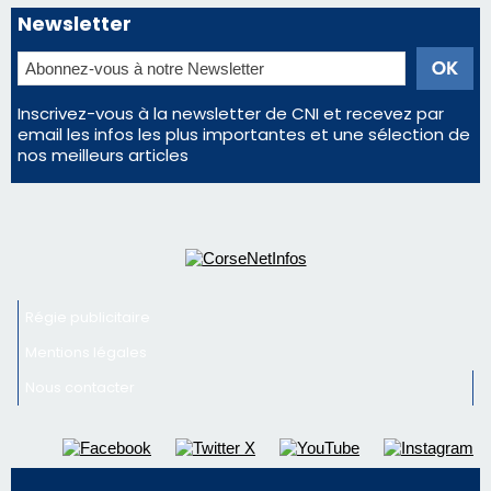
Régie publicitaire
Mentions légales
Nous contacter
© 2026 corsenetinfos