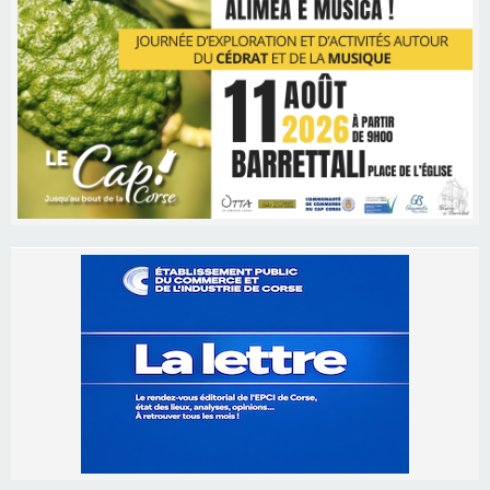
Les brèves
05/08/2026 09:53
Biguglia : messe de la Sainte-Marie et
procession le 14 août
31/07/2026 08:24
Tennis - Début ce week-end du tournoi du