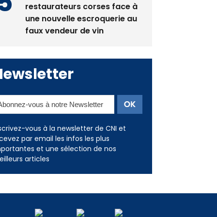
La gendarmerie alerte les
restaurateurs corses face à
une nouvelle escroquerie au
faux vendeur de vin
Newsletter
scrivez-vous à la newsletter de CNI et
cevez par email les infos les plus
portantes et une sélection de nos
illeurs articles