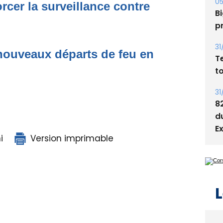
s
rcer la surveillance contre
05
Bi
p
nouveaux départs de feu en
31
T
t
31
8
i
Version imprimable
d
E
L