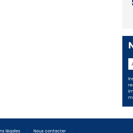
In
re
im
me