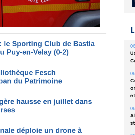
L
: le Sporting Club de Bastia
au Puy-en-Velay (0-2)
06
U
bliothèque Fesch
Cr
ban du Patrimoine
06
C
égère hausse en juillet dans
o
orses
ét
06
A
onale déploie un drone à