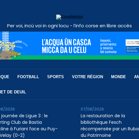
Per voi, incù voi in ogni locu - l’info corse en libre accès
IQUE
FOOTBALL
SPORTS
VOTRE RÉGION
MONDE
A
ET DE DEUIL
08/2026
07/08/2026
 journée de Ligue 3 : le
La restauration de la
rting Club de Bastia
bibliothèque Fesch
cline à Furiani face au Puy-
récompensée par un Ruba
Velay (0-2)
du Patrimoine