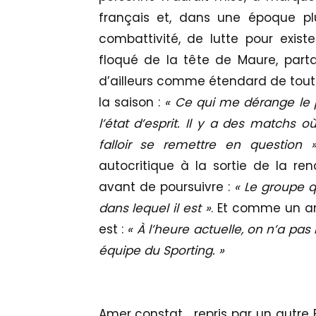
français et, dans une époque plu
combattivité, de lutte pour existe
floqué de la tête de Maure, part
d’ailleurs comme étendard de tout 
la saison :
« Ce qui me dérange le p
l’état d’esprit. Il y a des matchs o
falloir se remettre en question »
autocritique à la sortie de la re
avant de poursuivre :
« Le groupe q
dans lequel il est »
. Et comme un am
est :
« À l’heure actuelle, on n’a pas 
équipe du Sporting. »
Amer constat… repris par un autre 