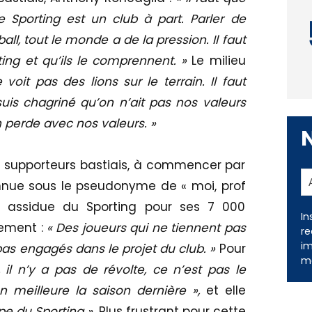
Sporting est un club à part. Parler de
ball, tout le monde a de la pression. Il faut
ing et qu’ils le comprennent. »
Le milieu
 voit pas des lions sur le terrain. Il faut
 suis chagriné qu’on n’ait pas nos valeurs
on perde avec nos valeurs. »
s supporteurs bastiais, à commencer par
connue sous le pseudonyme de « moi, prof
 assidue du Sporting pour ses 7 000
In
tement :
« Des joueurs qui ne tiennent pas
re
im
as engagés dans le projet du club. »
Pour
me
il n’y a pas de révolte, ce n’est pas le
n meilleure la saison dernière »,
et elle
ipe du Sporting ».
Plus frustrant pour cette