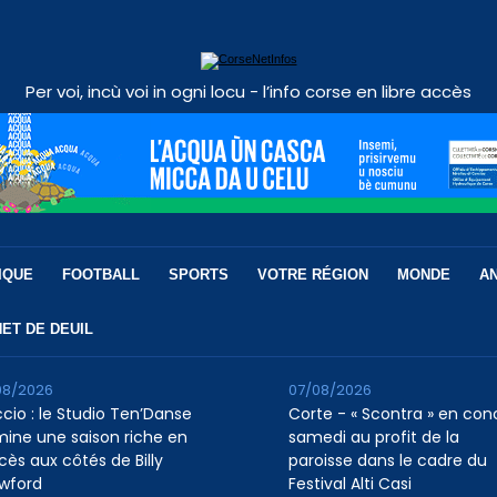
Per voi, incù voi in ogni locu - l’info corse en libre accès
IQUE
FOOTBALL
SPORTS
VOTRE RÉGION
MONDE
A
ET DE DEUIL
08/2026
07/08/2026
ccio : le Studio Ten’Danse
Corte - « Scontra » en con
mine une saison riche en
samedi au profit de la
cès aux côtés de Billy
paroisse dans le cadre du
wford
Festival Alti Casi