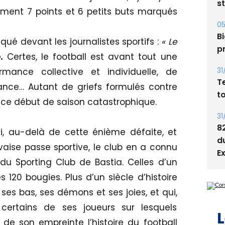
s
ement 7 points et 6 petits buts marqués
05
Bi
iqué devant les journalistes sportifs :
« Le
p
»
.
Certes, le football est avant tout une
31
mance collective et individuelle, de
T
ance… Autant de griefs formulés contre
t
is ce début de saison catastrophique.
31
8
, au-delà de cette énième défaite, et
d
aise passe sportive, le club en a connu
E
 du Sporting Club de Bastia. Celles d’un
120 bougies. Plus d’un siècle d’histoire
ses bas, ses démons et ses joies, et qui,
certains de ses joueurs sur lesquels
L
de son empreinte l’histoire du football