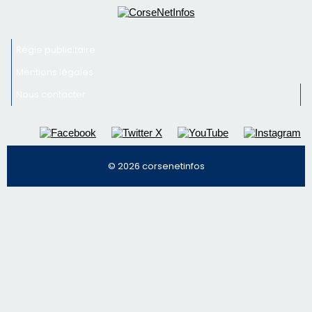
Inscrivez-vous à la newsletter de CNI et recevez par
email les infos les plus importantes et une sélection de
nos meilleurs articles
Régie publicitaire
Mentions légales
Nous contacter
© 2026 corsenetinfos