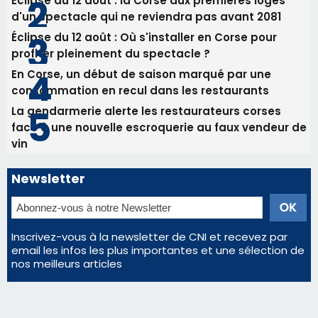
Commandant Antoine de Saint Exupery
Les plus lus
Satine Nomary est la nouvelle Miss Corse 2026
Éclipse du 12 août : la Corse aux premières loges
d'un spectacle qui ne reviendra pas avant 2081
Éclipse du 12 août : Où s'installer en Corse pour
profiter pleinement du spectacle ?
En Corse, un début de saison marqué par une
consommation en recul dans les restaurants
La gendarmerie alerte les restaurateurs corses
face à une nouvelle escroquerie au faux vendeur de
vin
Newsletter