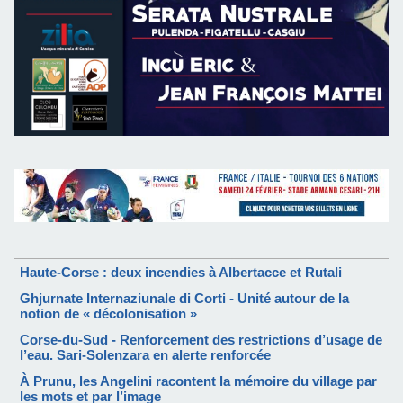
Haute-Corse : deux incendies à Albertacce et Rutali
Ghjurnate Internaziunale di Corti - Unité autour de la
notion de « décolonisation »
Corse-du-Sud - Renforcement des restrictions d’usage de
l’eau. Sari-Solenzara en alerte renforcée
À Prunu, les Angelini racontent la mémoire du village par
les mots et par l’image