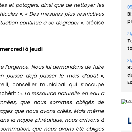
A
stes et potagers, ainsi que de nettoyer les
s
hicules ». « Des mesures plus restrictives
05
ituation continue à se dégrader »
, précise
Bi
p
31
mercredi à jeudi
T
t
ne l’urgence. Nous lui demandons de faire
31
’on puisse déjà passer le mois d’août
»,
8
elli, conseiller municipal qui s’occupe
d
chérit : «
La ressource naturelle en eau a
E
 années, que nous sommes obligés de
rages que nous avons créés. Mais même
dans la nappe phréatique, nous arrivons à
onsommation, que nous avons été obligés