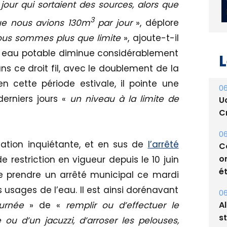
jour qui sortaient des sources, alors que
3
ue nous avions 130m
par jour
», déplore
us sommes plus que limite
», ajoute-t-il
n eau potable diminue considérablement
ns ce droit fil, avec le doublement de la
L
 cette période estivale, il pointe une
erniers jours «
un niveau à la limite de
06
U
Cr
tuation inquiétante, et en sus de
l’arrêté
06
restriction en vigueur depuis le 10 juin
C
e prendre un arrêté municipal ce mardi
o
 usages de l’eau. Il est ainsi dorénavant
ét
urnée
» de «
remplir ou d’effectuer le
06
u d’un jacuzzi, d’arroser les pelouses,