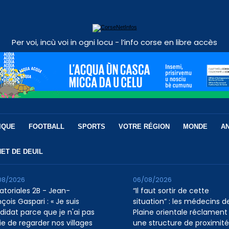
Per voi, incù voi in ogni locu - l’info corse en libre accès
IQUE
FOOTBALL
SPORTS
VOTRE RÉGION
MONDE
A
ET DE DEUIL
08/2026
06/08/2026
atoriales 2B - Jean-
“Il faut sortir de cette
çois Gaspari : « Je suis
situation” : les médecins de
didat parce que je n'ai pas
Plaine orientale réclament
ie de regarder nos villages
une structure de proximité