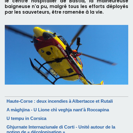
le centre hospitalier de Bastia, la malheureuse
baigneuse n'a pu, malgré tous les efforts déployés
par les sauveteurs, être ramenée à la vie.
Haute-Corse : deux incendies à Albertacce et Rutali
A màghjina - U Lione chì veghja nant’à Roccapina
U tempu in Corsica
Ghjurnate Internaziunale di Corti - Unité autour de la
notion de « décolonisation »