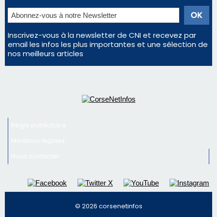
Régie publicitaire
Mentions légales
Nous contacter
© 2026 corsenetinfos