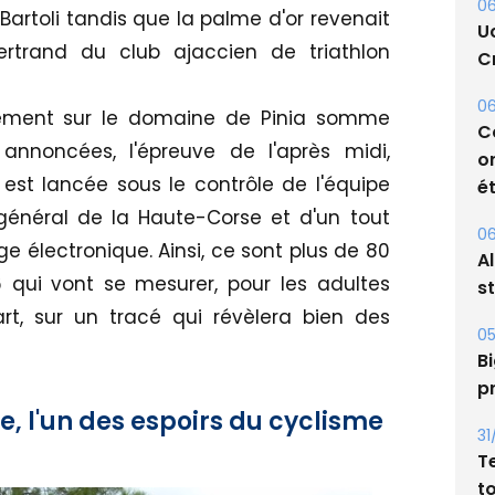
06
Bartoli tandis que la palme d'or revenait
U
rtrand du club ajaccien de triathlon
Cr
06
rement sur le domaine de Pinia somme
C
nnoncées, l'épreuve de l'après midi,
o
est lancée sous le contrôle de l'équipe
ét
général de la Haute-Corse et d'un tout
06
électronique. Ainsi, ce sont plus de 80
A
 qui vont se mesurer, pour les adultes
s
t, sur un tracé qui révèlera bien des
05
Bi
p
, l'un des espoirs du cyclisme
31
T
t