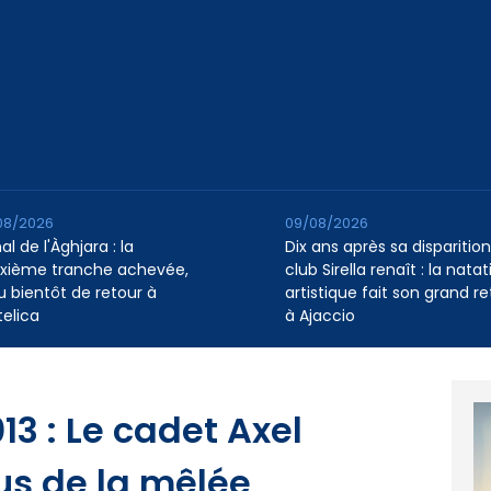
08/2026
09/08/2026
l de l'Àghjara : la
Dix ans après sa disparition,
xième tranche achevée,
club Sirella renaît : la natat
au bientôt de retour à
artistique fait son grand re
telica
à Ajaccio
13 : Le cadet Axel
s de la mêlée