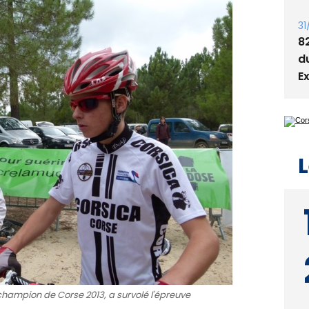
31
8
d
E
L
champion de Corse 2013, a survolé l'épreuve