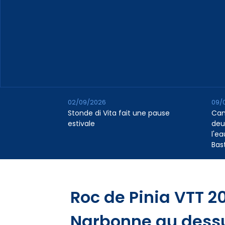
02/09/2026
09/
Stonde di Vita fait une pause
Cana
estivale
deu
l'e
Bas
Roc de Pinia VTT 20
Narbonne au dessu