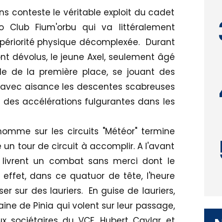
ns conteste le véritable exploit du cadet
o Club Fium'orbu qui va littéralement
supériorité physique décomplexée. Durant
sont dévolus, le jeune Axel, seulement âgé
e de la première place, se jouant des
nt avec aisance les descentes scabreuses
n des accélérations fulgurantes dans les
nomme sur les circuits "Météor" termine
 un tour de circuit à accomplir. A l'avant
livrent un combat sans merci dont le
 effet, dans ce quatuor de tête, l'heure
r sur des lauriers. En guise de lauriers,
aine de Pinia qui volent sur leur passage,
x sociétaires du VCF, Hubert Caylar et