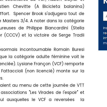
tien Chevitte (A Bicicleta balanina)
effort. Spencer Brook s'adjugera tout de
 Masters 3/4. A noter dans la catégorie
reuses de Philippe Biancardini (Stella
In
re
 (CCCV) et la victoire de Serge Tradii
im
me
ésormais incontournable Romain Buresi
ue la catégorie adulte féminine voit le
enciée). Lysiane Françon (VCF) remporte
attaccioli (non licencié) monte sur la
s.
taient au menu de cette journée de VTT
ssociations "Les Virades de l'espoir" et
Paul auxquelles le VCF a reversées la