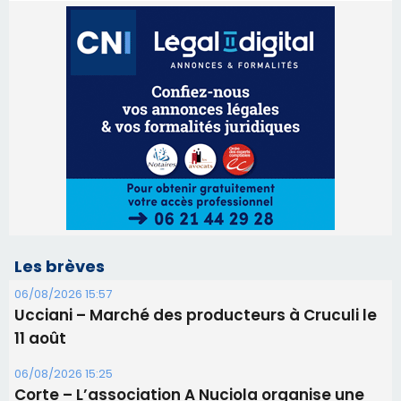
Les brèves
06/08/2026 15:57
Ucciani – Marché des producteurs à Cruculi le
11 août
06/08/2026 15:25
Corte – L’association A Nuciola organise une
projection sous les étoiles
06/08/2026 15:04
Alata - Soirée Tango Argentin au stade de San
Benedetto
05/08/2026 09:53
Biguglia : messe de la Sainte-Marie et
procession le 14 août