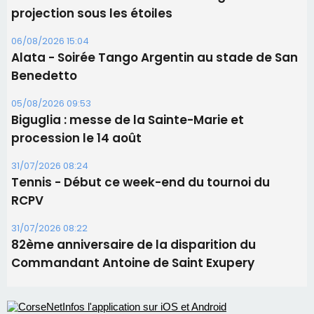
31/07/2026 08:24
Tennis - Début ce week-end du tournoi du
RCPV
31/07/2026 08:22
82ème anniversaire de la disparition du
Commandant Antoine de Saint Exupery
Les plus lus
Satine Nomary est la nouvelle Miss Corse 2026
Éclipse du 12 août : la Corse aux premières loges
d'un spectacle qui ne reviendra pas avant 2081
Éclipse du 12 août : Où s'installer en Corse pour
profiter pleinement du spectacle ?
En Corse, un début de saison marqué par une
consommation en recul dans les restaurants