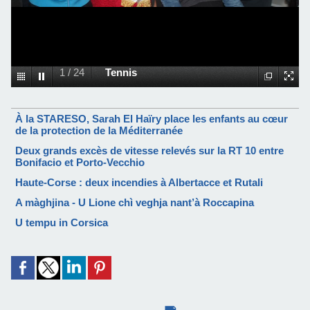
1
/
24
Tennis
À la STARESO, Sarah El Haïry place les enfants au cœur
de la protection de la Méditerranée
Deux grands excès de vitesse relevés sur la RT 10 entre
Bonifacio et Porto-Vecchio
Haute-Corse : deux incendies à Albertacce et Rutali
A màghjina - U Lione chì veghja nant’à Roccapina
U tempu in Corsica