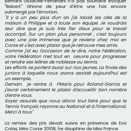
Bernard Giudicelli-Ferrandini n'a pas souhaité évoquer
"Bebert" Ghione de peur d'être une fois encore
submergé par l'émotion.
"Il y a un peu plus d'un an j'ai laissé les clés de la
maison à Philippe et à toute son équipe. Je voudrais
leur dire que je suis très fier d'eux pour le travail
accompli. Sur un plan plus personnel , c'est toujours
avec une joie immense que je reviens chez moi en
Corse et c'est avec plaisir que je retrouve mes amis.
Comme j'ai eu l'occasion de le dire, notre Fédération,
votre Fédération met tout en oeuvre pour progresser
et rendre ses lettres de noblesse au tennis.
Les efforts se portent aussi sur nos jeunes. La finale des
juniors à laquelle nous avons assisté aujourd'hui est
un exemple..
Demain je rentre à PMaris pour Roland-Garros et
j'aurai certainement le plaisir d'accueillir bon nombre
d'entre vous.
Soyez assurés que nous allons tout faire pour que le
Tennis français rayonne au National et à l'International.
Merci à tous"
La remise des prix devait suivre en présence de Eva
Colas, Miss Corse 20108, 1re dauphine de Miss France.