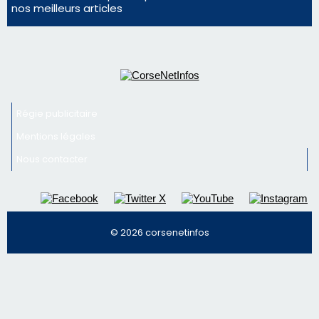
face à une nouvelle escroquerie au faux vendeur de
vin
Newsletter
Inscrivez-vous à la newsletter de CNI et recevez par
email les infos les plus importantes et une sélection de
nos meilleurs articles
Régie publicitaire
Mentions légales
Nous contacter