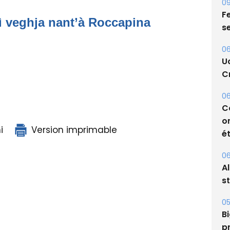
ì veghja nant’à Roccapina
09
Fe
s
06
U
Cr
06
i
Version imprimable
C
o
ét
06
A
s
05