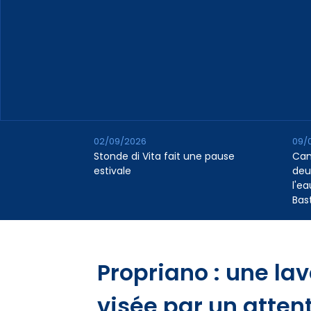
02/09/2026
09/
Stonde di Vita fait une pause
Cana
estivale
deu
l'e
Bas
Propriano : une la
visée par un atten