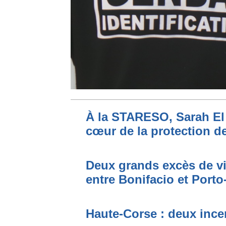
À la STARESO, Sarah El 
cœur de la protection de
Deux grands excès de vi
entre Bonifacio et Port
Haute-Corse : deux incen