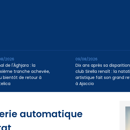
08/2026
09/08/2026
l de l'Àghjara : la
Dix ans après sa disparition,
xième tranche achevée,
club Sirella renaît : la natat
au bientôt de retour à
artistique fait son grand re
telica
à Ajaccio
verie automatique
tat