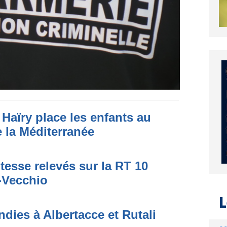
Haïry place les enfants au
 la Méditerranée
tesse relevés sur la RT 10
o-Vecchio
dies à Albertacce et Rutali
L