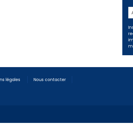
In
re
im
me
ns légales
Nous contacter