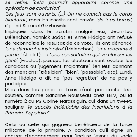
se retire, "cela pourrait apparaître comme une
opération de confusion
".
"Les jeux sont ouverts. (...) On ne connait pas le corps
électoral",
mais les inscrits sont arrivés
"de tous bords",
répond Samuel Grzybowski.
Impliqués dans le scrutin malgré eux, Jean-Luc
Mélenchon, Yannick Jadot et Anne Hidalgo ont refusé
de reconnaître le résultat de ce vote. Ils ont dénoncé
"une démarche insincère"
(Mélenchon),
"une machine à
perdre"
(Jadot) ou "
une consultation qui va classer les
gens"
(Hidalgo), puisque les électeurs vont évaluer les
candidats au "jugement majoritaire" (en leur donnant
des mentions: "très bien", "bien", "passable", etc). Lundi,
Anne Hidalgo a dit ne "pas regretter" de ne pas y
participer.
Mais dans les partis, certains n'ont pas caché leur
soutien, comme Sandrine Rousseau chez EELV, ou la
numéro 2 du PS Corine Narassiguin, qui dans un tweet,
souligne
"le succès indéniable des inscriptions à la
Primaire Populaire".
Celui ou celle qui gagnera bénéficiera de la force
militante de la primaire. A condition qu'il signe un
contrat d'engagement pour "inclure l'esprit du Socle