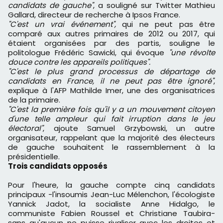
candidats de gauche"
, a souligné sur Twitter Mathieu
Gallard, directeur de recherche à Ipsos France.
"C'est un vrai événement",
qui ne peut pas être
comparé aux autres primaires de 2012 ou 2017, qui
étaient organisées par des partis, souligne le
politologue Frédéric Sawicki, qui évoque
"une révolte
douce contre les appareils politiques".
"C'est le plus grand processus de départage de
candidats en France, il ne peut pas être ignoré"
,
explique à l'AFP Mathilde Imer, une des organisatrices
de la primaire.
"C'est la première fois qu'il y a un mouvement citoyen
d'une telle ampleur qui fait irruption dans le jeu
électoral"
, ajoute Samuel Grzybowski, un autre
organisateur, rappelant que la majorité des électeurs
de gauche souhaitent le rassemblement à la
présidentielle.
Trois candidats opposés
Pour l'heure, la gauche compte cinq candidats
principaux -l'insoumis Jean-Luc Mélenchon, l'écologiste
Yannick Jadot, la socialiste Anne Hidalgo, le
communiste Fabien Roussel et Christiane Taubira-
sans qu'aucun ne puisse rivaliser avec les droites et