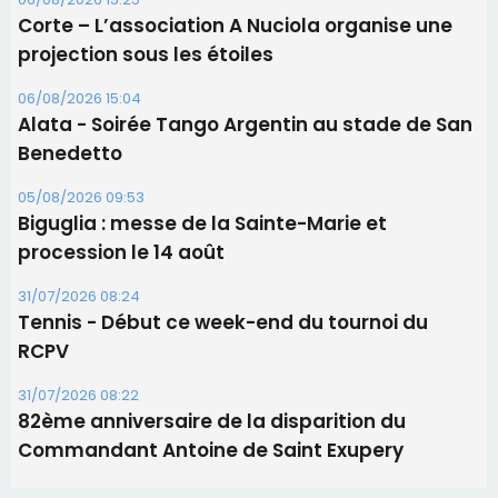
31/07/2026 08:24
Tennis - Début ce week-end du tournoi du
RCPV
31/07/2026 08:22
82ème anniversaire de la disparition du
Commandant Antoine de Saint Exupery
Les plus lus
Satine Nomary est la nouvelle Miss Corse 2026
Éclipse du 12 août : la Corse aux premières loges
d'un spectacle qui ne reviendra pas avant 2081
Bastia – Le festival Porto Latino évacué en urgence
avant le concert de Mosimann
En Corse, un début de saison marqué par une