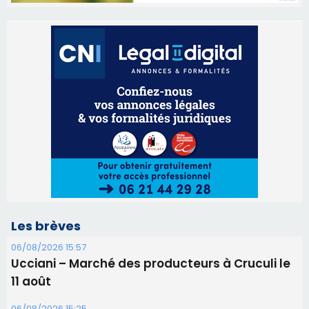
Les brèves
06/08/2026 15:57
Ucciani – Marché des producteurs à Cruculi le
11 août
06/08/2026 15:25
Corte – L’association A Nuciola organise une
projection sous les étoiles
06/08/2026 15:04
Alata - Soirée Tango Argentin au stade de San
Benedetto
05/08/2026 09:53
Biguglia : messe de la Sainte-Marie et
procession le 14 août