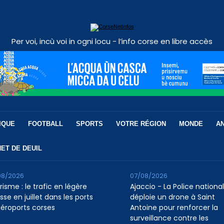
Per voi, incù voi in ogni locu - l’info corse en libre accès
IQUE
FOOTBALL
SPORTS
VOTRE RÉGION
MONDE
A
ET DE DEUIL
08/2026
07/08/2026
isme : le trafic en légère
Ajaccio - La Police nationa
se en juillet dans les ports
déploie un drone à Saint
aéroports corses
Antoine pour renforcer la
surveillance contre les