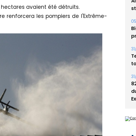
05
hectares avaient été détruits.
Bi
re renforcera les pompiers de l'Extrême-
p
31
T
t
31
8
d
E
L