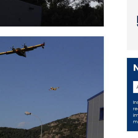
In
re
im
me