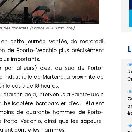
s des flammes. (Photos © HO Dinh-huy)
L
en cette journée, ventée, de mercredi.
on de Poorto-Vecchio plus précisément
06
U
plus importants.
Cr
r par ailleurs) c'est au sud de Porto-
e industrielle de Murtone, a proximité de
06
C
ur le coup de 18 heures.
o
 étaient, déjà, intervenus à Sainte-Lucie
ét
n hélicoptère bombardier d'eau étaient
06
 moins de quarante hommes de Porto-
A
e Porto-Vecchio, ainsi que les sapeurs-
s
aient contre les flammes.