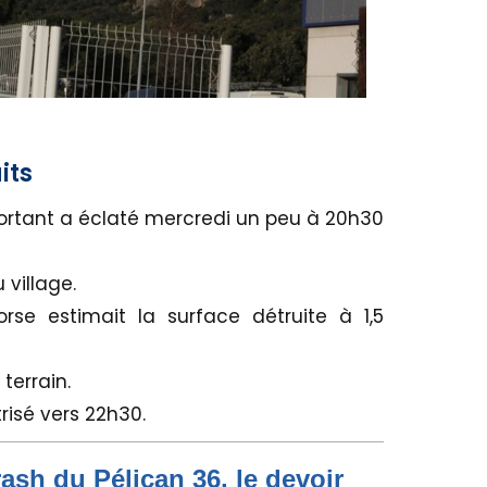
its
portant a éclaté mercredi un peu à 20h30
 village.
se estimait la surface détruite à 1,5
terrain.
isé vers 22h30.
rash du Pélican 36, le devoir