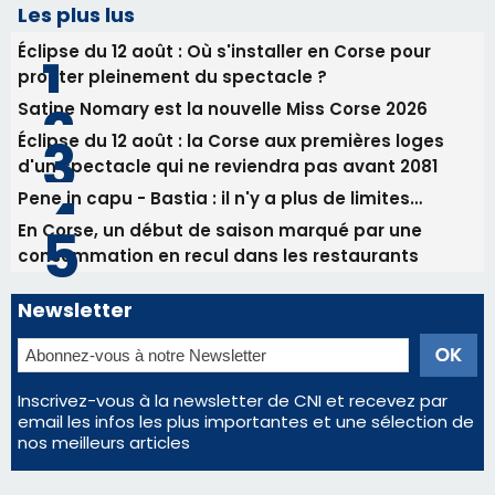
06/08/2026 15:04
Alata - Soirée Tango Argentin au stade de San
Benedetto
05/08/2026 09:53
Biguglia : messe de la Sainte-Marie et
procession le 14 août
Les plus lus
Éclipse du 12 août : Où s'installer en Corse pour
profiter pleinement du spectacle ?
Satine Nomary est la nouvelle Miss Corse 2026
Éclipse du 12 août : la Corse aux premières loges
d'un spectacle qui ne reviendra pas avant 2081
Pene in capu - Bastia : il n'y a plus de limites…
En Corse, un début de saison marqué par une