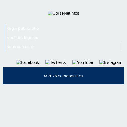
consommation en recul dans les restaurants
Newsletter
Inscrivez-vous à la newsletter de CNI et recevez par
email les infos les plus importantes et une sélection de
nos meilleurs articles
Régie publicitaire
Mentions légales
Nous contacter