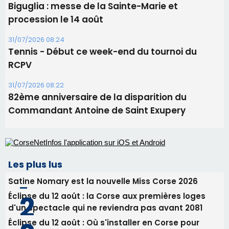
82ème anniversaire de la disparition du
Commandant Antoine de Saint Exupery
Les plus lus
Satine Nomary est la nouvelle Miss Corse 2026
Éclipse du 12 août : la Corse aux premières loges
d'un spectacle qui ne reviendra pas avant 2081
Éclipse du 12 août : Où s'installer en Corse pour
profiter pleinement du spectacle ?
En Corse, un début de saison marqué par une
consommation en recul dans les restaurants
La gendarmerie alerte les restaurateurs corses
face à une nouvelle escroquerie au faux vendeur de
vin
Newsletter