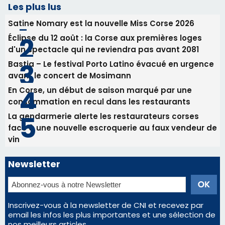
31/07/2026 08:24
Tennis - Début ce week-end du tournoi du
RCPV
31/07/2026 08:22
82ème anniversaire de la disparition du
Commandant Antoine de Saint Exupery
Les plus lus
Satine Nomary est la nouvelle Miss Corse 2026
Éclipse du 12 août : la Corse aux premières loges
d'un spectacle qui ne reviendra pas avant 2081
Bastia – Le festival Porto Latino évacué en urgence
avant le concert de Mosimann
En Corse, un début de saison marqué par une
consommation en recul dans les restaurants