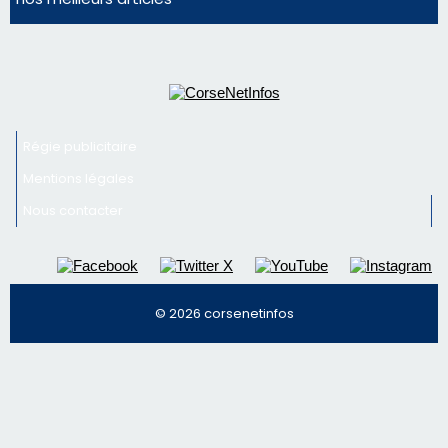
La gendarmerie alerte les restaurateurs corses
face à une nouvelle escroquerie au faux vendeur de
vin
Newsletter
Inscrivez-vous à la newsletter de CNI et recevez par
email les infos les plus importantes et une sélection de
nos meilleurs articles
Régie publicitaire
Mentions légales
Nous contacter