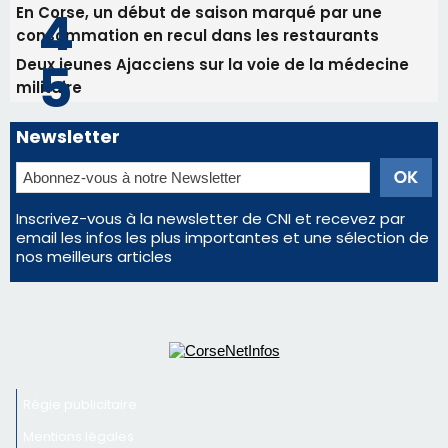
Les plus lus
Satine Nomary est la nouvelle Miss Corse 2026
Éclipse du 12 août : la Corse aux premières loges
d'un spectacle qui ne reviendra pas avant 2081
La gendarmerie alerte les restaurateurs corses
face à une nouvelle escroquerie au faux vendeur de
vin
En Corse, un début de saison marqué par une
consommation en recul dans les restaurants
Deux jeunes Ajacciens sur la voie de la médecine
militaire
Newsletter
Inscrivez-vous à la newsletter de CNI et recevez par
email les infos les plus importantes et une sélection de
nos meilleurs articles