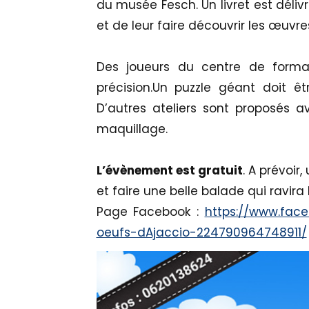
du musée Fesch. Un livret est déliv
et de leur faire découvrir les œuvre
Des joueurs du centre de forma
précision.Un puzzle géant doit 
D’autres ateliers sont proposés a
maquillage.
L’évènement est gratuit
. A prévoir,
et faire une belle balade qui ravira 
Page Facebook :
https://www.fac
oeufs-dAjaccio-224790964748911/