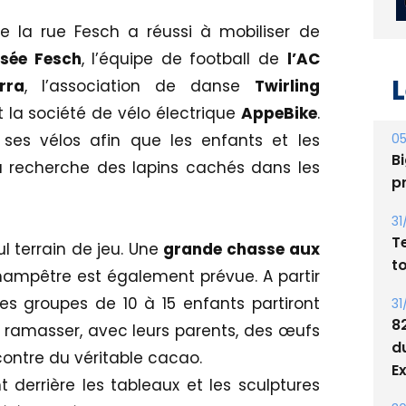
 la rue Fesch a réussi à mobiliser de
sée Fesch
, l’équipe de football de
l’AC
L
rra
, l’association de danse
Twirling
 la société de vélo électrique
AppeBike
.
05
 ses vélos afin que les enfants et les
Bi
la recherche des lapins cachés dans les
p
31
T
ul terrain de jeu. Une
grande chasse aux
t
ampêtre est également prévue. A partir
des groupes de 10 à 15 enfants partiront
31
8
 ramasser, avec leurs parents, des œufs
d
contre du véritable cacao.
E
derrière les tableaux et les sculptures