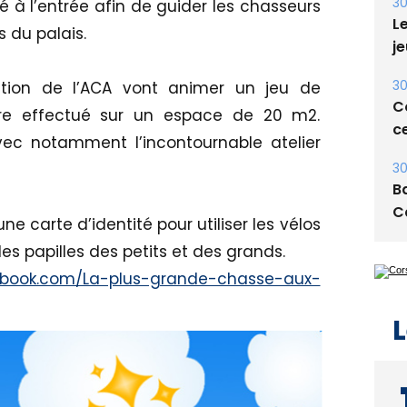
30
ré à l’entrée afin de guider les chasseurs
Le
s du palais.
je
30
tion de l’ACA vont animer un jeu de
Co
être effectué sur un espace de 20 m2.
ce
vec notamment l’incontournable atelier
30
Ba
C
 une carte d’identité pour utiliser les vélos
les papilles des petits et des grands.
ebook.com/La-plus-grande-chasse-aux-
L