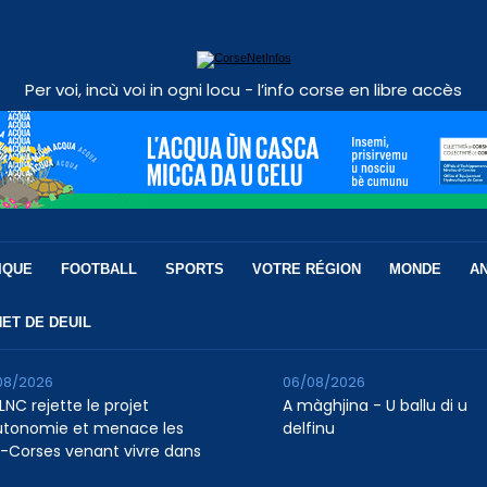
Per voi, incù voi in ogni locu - l’info corse en libre accès
IQUE
FOOTBALL
SPORTS
VOTRE RÉGION
MONDE
A
ET DE DEUIL
08/2026
06/08/2026
LNC rejette le projet
A màghjina - U ballu di u
utonomie et menace les
delfinu
-Corses venant vivre dans