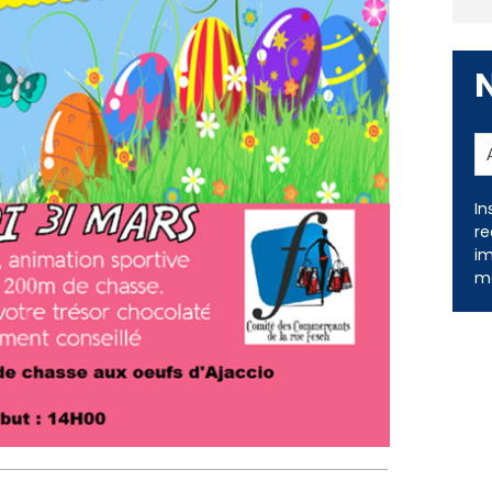
In
re
im
me