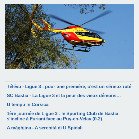
Télévu - Ligue 3 : pour une première, c’est un sérieux raté
SC Bastia - La Ligue 3 et la peur des vieux démons…
U tempu in Corsica
1ère journée de Ligue 3 : le Sporting Club de Bastia
s'incline à Furiani face au Puy-en-Velay (0-2)
A màghjina - A serenità di U Spidali