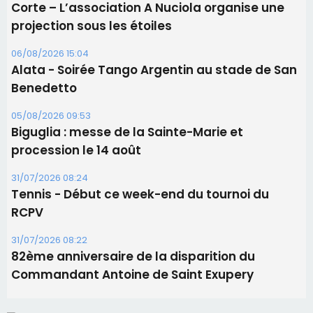
Biguglia : messe de la Sainte-Marie et
procession le 14 août
31/07/2026 08:24
Tennis - Début ce week-end du tournoi du
RCPV
31/07/2026 08:22
82ème anniversaire de la disparition du
Commandant Antoine de Saint Exupery
Les plus lus
Satine Nomary est la nouvelle Miss Corse 2026
Éclipse du 12 août : la Corse aux premières loges
d'un spectacle qui ne reviendra pas avant 2081
Éclipse du 12 août : Où s'installer en Corse pour