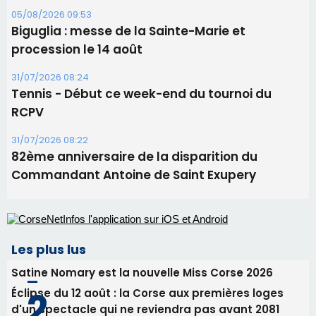
31/07/2026 08:22
82ème anniversaire de la disparition du
Commandant Antoine de Saint Exupery
Les plus lus
Satine Nomary est la nouvelle Miss Corse 2026
Éclipse du 12 août : la Corse aux premières loges
d'un spectacle qui ne reviendra pas avant 2081
Bastia – Le festival Porto Latino évacué en urgence
avant le concert de Mosimann
En Corse, un début de saison marqué par une
consommation en recul dans les restaurants
La gendarmerie alerte les restaurateurs corses
face à une nouvelle escroquerie au faux vendeur de
vin