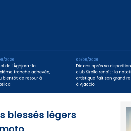
08/2026
09/08/2026
l de l'Àghjara : la
Dix ans après sa disparition,
xième tranche achevée,
club Sirella renaît : la natat
au bientôt de retour à
artistique fait son grand re
telica
à Ajaccio
es blessés légers
 moto