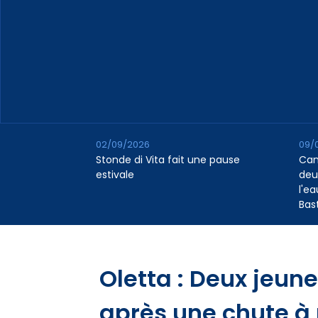
02/09/2026
09/
Stonde di Vita fait une pause
Cana
estivale
deu
l'e
Bas
Oletta : Deux jeun
après une chute à