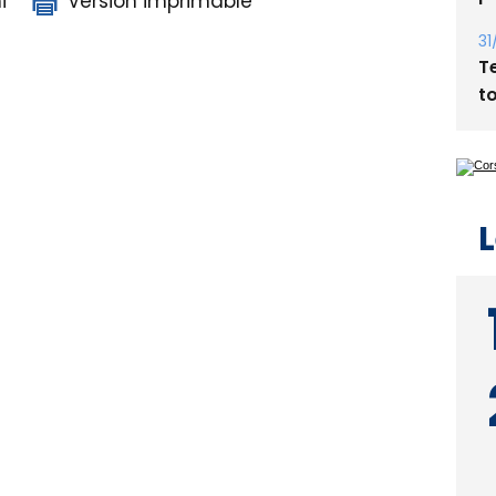
i
Version imprimable
31
T
t
L