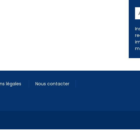
In
re
im
me
ns légales
Nous contacter