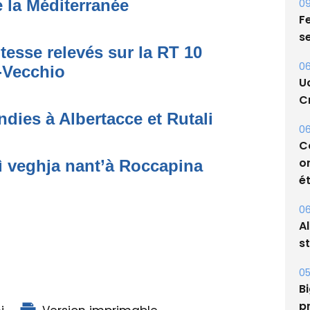
09
 la Méditerranée
Fe
s
tesse relevés sur la RT 10
06
o-Vecchio
U
Cr
dies à Albertacce et Rutali
06
C
o
ì veghja nant’à Roccapina
ét
06
A
s
05
Bi
p