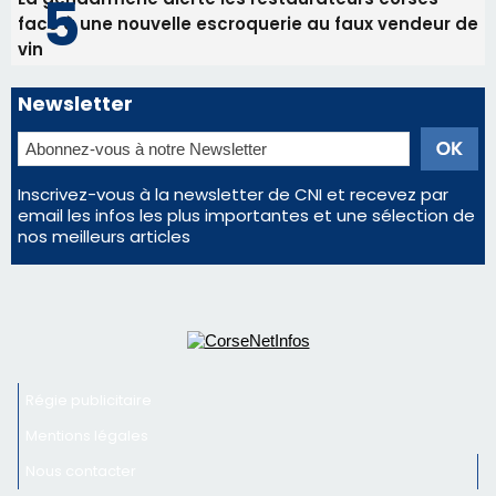
Régie publicitaire
Mentions légales
Nous contacter
© 2026 corsenetinfos