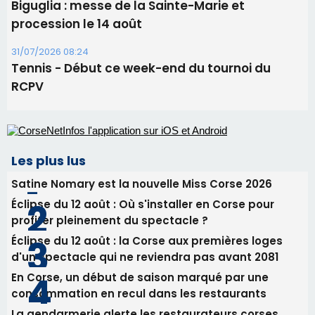
Satine Nomary est la nouvelle Miss Corse 2026
Éclipse du 12 août : Où s'installer en Corse pour
profiter pleinement du spectacle ?
Éclipse du 12 août : la Corse aux premières loges
d'un spectacle qui ne reviendra pas avant 2081
En Corse, un début de saison marqué par une
consommation en recul dans les restaurants
La gendarmerie alerte les restaurateurs corses
face à une nouvelle escroquerie au faux vendeur de
vin
Newsletter
Inscrivez-vous à la newsletter de CNI et recevez par
email les infos les plus importantes et une sélection de
nos meilleurs articles