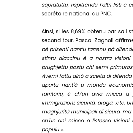
sopratuttu, rispittendu l’altri listi è 
secrétaire national du PNC.
Ainsi, si les 8,69% obtenu par sa l
second tour, Pascal Zagnoli affir
bè prisenti nant’u tarrenu pà difenda
stintu aiaccinu è a nostra visioni d
prughjettu postu chi semi primurosi
Avemi fattu dinò a scelta di difenda
apartu nant'à u mondu ecunomicu
tarritoriu, è ch'un avia micca a 
immigrazioni, sicurità, droga...etc. U
maghjurità municipali di sicura, ma d
ch'ùn ani micca a listessa visioni 
populu ».