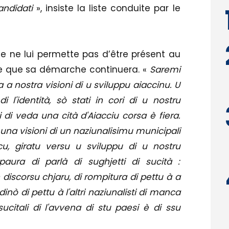
L
candidati
», insiste la liste conduite par le
iste ne lui permette pas d’être présent au
me que sa démarche continuera. «
Saremi
 a nostra visioni di u sviluppu aiaccinu. U
i l'identità, sò stati in cori di u nostru
 di veda una cità d'Aiacciu corsa è fiera.
 una visioni di un naziunalisimu municipali
, giratu versu u sviluppu di u nostru
paura di parlà di sughjetti di sucità :
n discorsu chjaru, di rompitura di pettu à a
inò di pettu à l'altri naziunalisti di manca
sucitali di l'avvena di stu paesi è di ssu