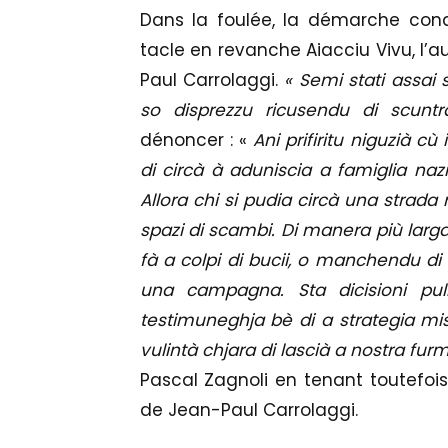
Dans la foulée, la démarche cond
tacle en revanche Aiacciu Vivu, l’a
Paul Carrolaggi.
« Semi stati assai s
so disprezzu ricusendu di scunt
dénoncer : «
Ani prifiritu niguzià cù
di circà à aduniscia a famiglia nazi
Allora chi si pudia circà una strada
spazi di scambi. Di manera più larga
fà a colpi di bucii, o manchendu di r
una campagna. Sta dicisioni puli
testimuneghja bè di a strategia mi
vulintà chjara di lascià a nostra furm
Pascal Zagnoli en tenant toutefoi
de Jean-Paul Carrolaggi.