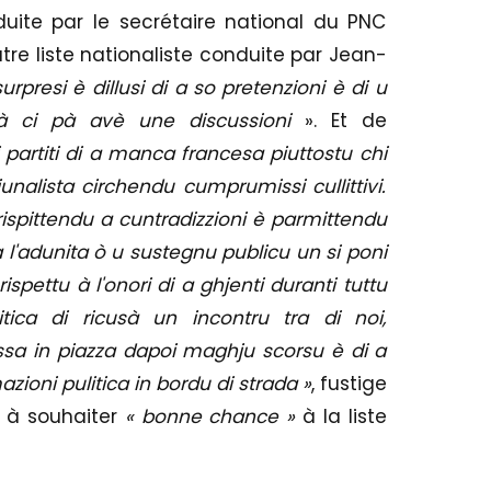
uite par le secrétaire national du PNC
utre liste nationaliste conduite par Jean-
urpresi è dillusi di a so pretenzioni è di u
rà ci pà avè une discussioni
». Et de
 i partiti di a manca francesa piuttostu chi
unalista circhendu cumprumissi cullittivi.
 rispittendu a cuntradizzioni è parmittendu
 l'adunita ò u sustegnu publicu un si poni
ispettu à l'onori di a ghjenti duranti tuttu
tica di ricusà un incontru tra di noi,
ssa in piazza dapoi maghju scorsu è di a
azioni pulitica in bordu di strada »
, fustige
s à souhaiter
« bonne chance »
à la liste