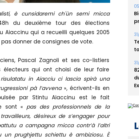
A
s
listi, è cunsidaremi ch'ùn semi micca
05
8h du deuxième tour des élections
Bi
ntu Aiaccinu qui a recueilli quelques 2005
p
 pas donner de consignes de vote.
31
T
iens, Pascal Zagnoli et ses co-listiers
t
 électeurs qui ont choisi de leur faire
31
risulatatu in Aiacciu ci lascia spirà una
8
rugressioni pà l’avvena
», écrivent-ils en
d
lsée par Stintu Aiaccinu est le fait
E
e sont «
pas des professionnels de la
travailleurs, désireux de s’engager pour
battutu a campagna micca contr’à l’altri
du un prughjettu schiettu è ambiziosu. È