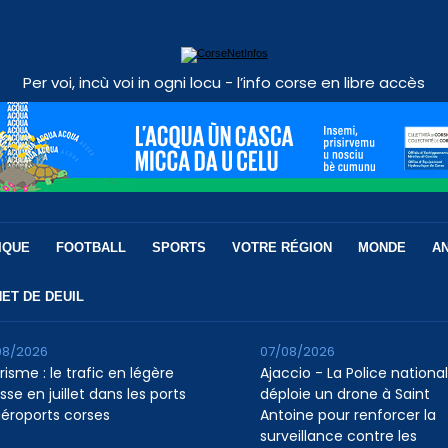
Per voi, incù voi in ogni locu - l’info corse en libre accès
IQUE
FOOTBALL
SPORTS
VOTRE RÉGION
MONDE
A
ET DE DEUIL
08/2026
07/08/2026
isme : le trafic en légère
Ajaccio - La Police nationa
se en juillet dans les ports
déploie un drone à Saint
aéroports corses
Antoine pour renforcer la
surveillance contre les