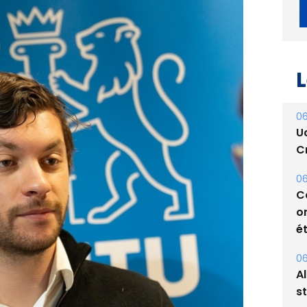
L
06
U
Cr
06
C
o
ét
06