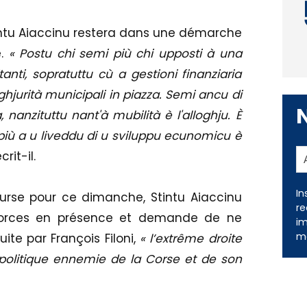
Stintu Aiaccinu restera dans une démarche
e.
« Postu chi semi più chi upposti à una
anti, sopratuttu cù a gestioni finanziaria
hjurità municipali in piazza. Semi ancu di
, nanzituttu nant'à mubilità è l'alloghju. È
 più a u liveddu di u sviluppu ecunomicu è
écrit-il.
course pour ce dimanche, Stintu Aiaccinu
 forces en présence et demande de ne
In
ite par François Filoni,
« l’extrême droite
re
im
politique ennemie de la Corse et de son
me