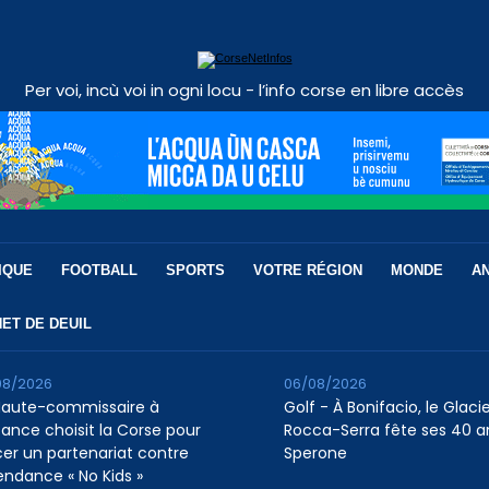
Per voi, incù voi in ogni locu - l’info corse en libre accès
IQUE
FOOTBALL
SPORTS
VOTRE RÉGION
MONDE
A
ET DE DEUIL
08/2026
06/08/2026
Haute-commissaire à
Golf - À Bonifacio, le Glaci
nfance choisit la Corse pour
Rocca-Serra fête ses 40 a
cer un partenariat contre
Sperone
tendance « No Kids »