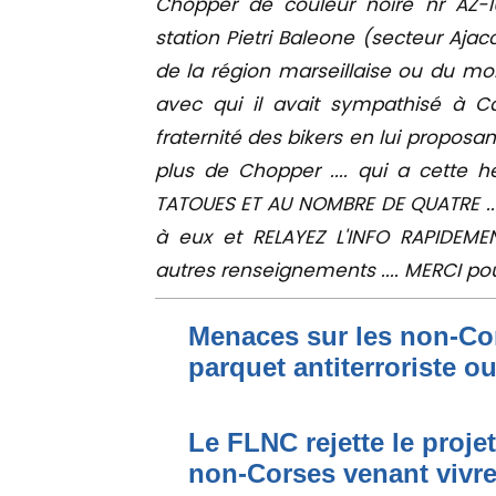
Chopper de couleur noire nr AZ-1
station Pietri Baleone (secteur Ajac
de la région marseilla
ise ou du moi
avec qui il avait sympathisé à C
fraternité des bikers en lui proposan
plus de Chopper .... qui a cette h
TATOUES ET AU NOMBRE DE QUATRE ...... 
à eux et RELAYEZ L'INFO RAPIDEMENT 
autres renseignements .... MERCI pour 
Menaces sur les non-Cor
parquet antiterroriste o
Le FLNC rejette le proje
non-Corses venant vivre 