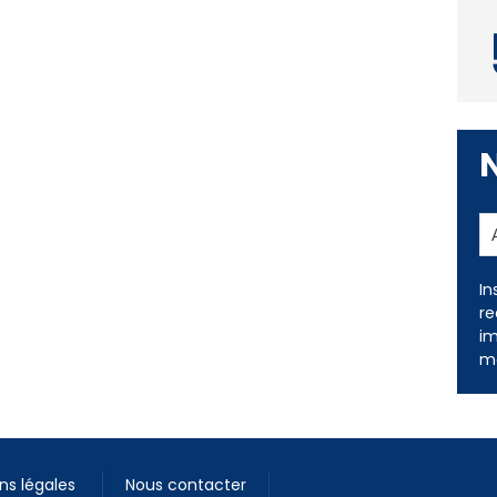
In
re
im
me
ns légales
Nous contacter