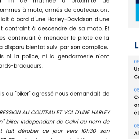
en fin de matinée à proximité de
 hommes à moto, armés de couteaux ont
ait à bord d'une Harley-Davidson d'une
ont contraint à descendre de sa moto. Et
 continuait à menacer le pilote de la
L
a disparu bientôt suivi par son complice.
s ni la police, ni la gendarmerie n'ont
06
tards-braqueurs.
U
Cr
06
mis du "biker" agressé nous demandait de
C
o
AGRESSION AU COUTEAU ET VOL D'UNE HARLEY
ét
gin" biker independant de Calvi au nom de
06
est fait dérober ce jour vers 10h30 son
A