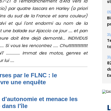
67-ZT a l'embranchement d'Afa vers la
s
cio) par quatre lascars en Harley (a priori
05
ns du sud de la France et sans couleur)
Bi
alvi et qui l'ont endormi au nom de la
p
t une balade sur Ajaccio ce jour .... et pan
31
eure doit être dejà demonté... INDIVIDUS
T
Si vous les rencontrez ..... Chuttttttttttttt
t
.............. Immat des motos, genres et
31
lui ....
8
d
ses par le FLNC : le
E
uvre une enquête
t d'autonomie et menace les
L
dans l'île