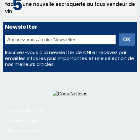
Les plus lus
Satine Nomary est la nouvelle Miss Corse 2026
Éclipse du 12 août : la Corse aux premières loges
d'un spectacle qui ne reviendra pas avant 2081
Bastia – Le festival Porto Latino évacué en urgence
avant le concert de Mosimann
En Corse, un début de saison marqué par une
consommation en recul dans les restaurants
La gendarmerie alerte les restaurateurs corses
face à une nouvelle escroquerie au faux vendeur de
vin
Newsletter
Inscrivez-vous à la newsletter de CNI et recevez par
email les infos les plus importantes et une sélection de
nos meilleurs articles