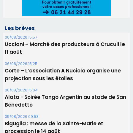
Corte – L’association A Nuciola organise une
projection sous les étoiles
06/08/2026 15:04
Alata - Soirée Tango Argentin au stade de San
Benedetto
05/08/2026 09:53
Biguglia : messe de la Sainte-Marie et
procession le 14 août
31/07/2026 08:24
Tennis - Début ce week-end du tournoi du
RCPV
31/07/2026 08:22
82ème anniversaire de la disparition du
Commandant Antoine de Saint Exupery