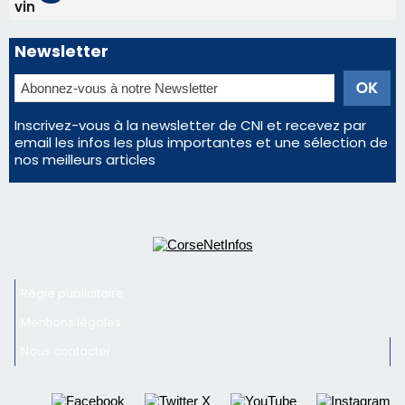
Régie publicitaire
Mentions légales
Nous contacter
© 2026 corsenetinfos