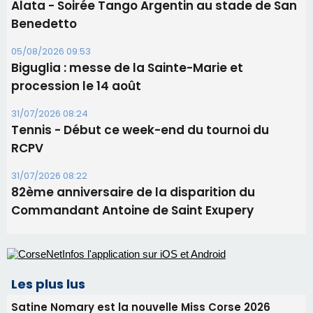
RCPV
31/07/2026 08:22
82ème anniversaire de la disparition du
Commandant Antoine de Saint Exupery
Les plus lus
Satine Nomary est la nouvelle Miss Corse 2026
Éclipse du 12 août : la Corse aux premières loges
d'un spectacle qui ne reviendra pas avant 2081
La gendarmerie alerte les restaurateurs corses
face à une nouvelle escroquerie au faux vendeur de
vin
En Corse, un début de saison marqué par une
consommation en recul dans les restaurants