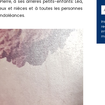
Pierre, à ses arrières petits-enfants: Léa,
eux et nièces et à toutes les personnes
ondoléances.
In
re
im
me