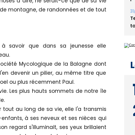
hoses à dire, ne serait-ce que de sa vie
Bi
 de montagne, de randonnées et de tout
p
31
T
t
à savoir que dans sa jeunesse elle
eau.
a Société Mycologique de la Balagne dont
'en devenir un pilier, au même titre que
L
oel ou plus récemment Paul.
vie. Les plus hauts sommets de notre île
e.
tout au long de sa vie, elle l'a transmis
s-enfants, à ses neveux et ses nièces qui
on regard s'illuminait, ses yeux brillaient