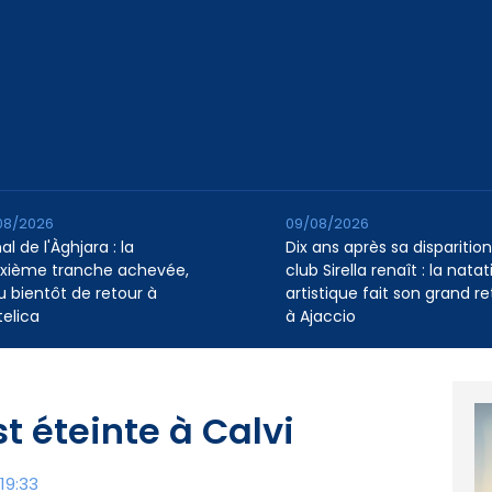
08/2026
09/08/2026
l de l'Àghjara : la
Dix ans après sa disparition,
xième tranche achevée,
club Sirella renaît : la natat
au bientôt de retour à
artistique fait son grand re
telica
à Ajaccio
st éteinte à Calvi
19:33