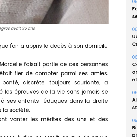
09
Fe
egros avait 96 ans
s
06
ue l'on a appris le décès à son domicile
U
Cr
, Marcelle faisait partie de ces personnes
06
tait fier de compter parmi ses amies.
C
onté, discrète, toujours souriante, a
o
sé les épreuves de la vie sans jamais se
ét
 à ses enfants éduqués dans la droite
06
e la société.
A
érant vanter les mérites des uns et des
s
05