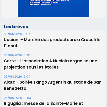
11 août
06/08/2026 15:25
Corte – L’association A Nuciola organise une
projection sous les étoiles
06/08/2026 15:04
Alata - Soirée Tango Argentin au stade de San
Benedetto
05/08/2026 09:53
Biguglia : messe de la Sainte-Marie et
procession le 14 août
31/07/2026 08:24
Tennis - Début ce week-end du tournoi du
RCPV
31/07/2026 08:22
82ème anniversaire de la disparition du