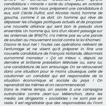
candidature « miracle » sorte du chapeau, en octobre
prochain. Les Verts nous préparent une candidature à
eux, soit Cécile Duflot, soit Nicolas Hulot, homme de
gauche, comme il se doit. Un homme qui rêve de
dépasser les clivages politiques actuels et de proposer
une nouvelle alliance qui sent bon le pseudo vivre
ensemble. Un homme qui, lors d’un récent passage sur
les antennes de BFM/TV, n’a même pas eu une parole
de soutien au mouvement social contre la loi Khomeri.
Disons-le tout net ! Toutes ces opérations relèvent de
l’enfumage et ne visent qu’à préparer in fine une
nouvelle candidature de François Hollande, désormais
surnommé monsieur « Ça va mieux », depuis sa
dernière et brillante prestation télévisée ou, sans lui,
une candidature de son entourage. On se retrouverait
dans une situation pour le moins ubuesque, celle de
cautionner un candidat qui est responsable de la
situation économique et sociale du pays ! On
reprendrait les mêmes et on recommencerait.
Dans le même temps, on assiste à une campagne
outrancière contre Jean-Luc Mélenchon, dans les
media. Les dirigeants « socialistes » ne sont pas en
reste. Il est regrettable que des responsables du Front