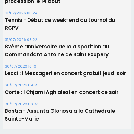
30/07/2026 10:16
Lecci : I Messageri en concert gratuit jeudi soir
30/07/2026 09:55
Corte : I Chjami Aghjalesi en concert ce soir
30/07/2026 08:33
Bastia - Assunta Gloriosa à la Cathédrale
Sainte-Marie
Les plus lus
Satine Nomary est la nouvelle Miss Corse 2026
Éclipse du 12 août : la Corse aux premières loges
d'un spectacle qui ne reviendra pas avant 2081
La gendarmerie alerte les restaurateurs corses