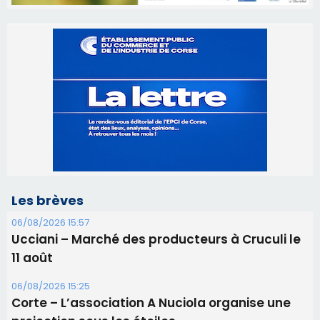
Les brèves
06/08/2026 15:57
Ucciani – Marché des producteurs à Cruculi le
11 août
06/08/2026 15:25
Corte – L’association A Nuciola organise une
projection sous les étoiles
06/08/2026 15:04
Alata - Soirée Tango Argentin au stade de San
Benedetto
05/08/2026 09:53
Biguglia : messe de la Sainte-Marie et
procession le 14 août