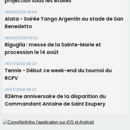
31/07/2026 08:24
Tennis - Début ce week-end du tournoi du
RCPV
31/07/2026 08:22
82ème anniversaire de la disparition du
Commandant Antoine de Saint Exupery
Les plus lus
Satine Nomary est la nouvelle Miss Corse 2026
Éclipse du 12 août : la Corse aux premières loges
d'un spectacle qui ne reviendra pas avant 2081
Éclipse du 12 août : Où s'installer en Corse pour
profiter pleinement du spectacle ?
En Corse, un début de saison marqué par une