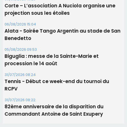
31/07/2026 08:24
Tennis - Début ce week-end du tournoi du
RCPV
31/07/2026 08:22
82ème anniversaire de la disparition du
Commandant Antoine de Saint Exupery
Les plus lus
Satine Nomary est la nouvelle Miss Corse 2026
Éclipse du 12 août : la Corse aux premières loges
d'un spectacle qui ne reviendra pas avant 2081
La gendarmerie alerte les restaurateurs corses
face à une nouvelle escroquerie au faux vendeur de
vin