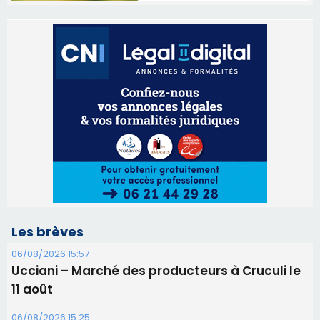
Les brèves
06/08/2026 15:57
Ucciani – Marché des producteurs à Cruculi le
11 août
06/08/2026 15:25
Corte – L’association A Nuciola organise une
projection sous les étoiles
06/08/2026 15:04
Alata - Soirée Tango Argentin au stade de San
Benedetto
05/08/2026 09:53
Biguglia : messe de la Sainte-Marie et
procession le 14 août