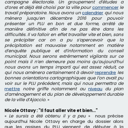
campagne électorale. Un groupement d’études a
d’ores et déjà été choisi par la ville pour
commencer
le
travail préparatoire. Nous avons un
calendrier
qui nous
mènera jusqu’en décembre 2016 pour pouvoir
présenter un PLU en bon et due forme, arrêté de
manière définitive afin de ne pas être dans les
difficultés. Il va falloir en effet travailler vite et bien, sans
se précipiter car on a pu s’apercevoir que la
précipitation est mauvaise notamment en matière
d’enquête publique et d’information du conseil
municipal. Nous serons extrêmement vigilants sur ce
point mais il n’en demeure pas moins qu’aujourd’hui
nous avons un temps imparti qui est assez réduit, ce
qui nous amènera certainement à devoir
reprendre
les
bonnes orientations cartographiques que l’on avait pu
voir sur le PLU précédent, mais qui nous permettra de
mettre
notre griffe notamment au
niveau
du plan
d’aménagement et du plan de développement durable
de la ville d’Ajaccio
. »
Nicole Ottavy : "Il faut aller vite et bien…"
«
Le sursis a été obtenu il y a peu
» nous précise
aujourd’hui Nicole Ottavy en charge du dossier alors
que les assises du PLU viennent de débuter à la