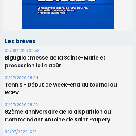
Biguglia : messe de la Sainte-Marie et
procession le 14 août
31/07/2026 08:24
Tennis - Début ce week-end du tournoi du
RCPV
31/07/2026 08:22
82ème anniversaire de la disparition du
Commandant Antoine de Saint Exupery
30/07/2026 10:16
Lecci : I Messageri en concert gratuit jeudi soir
30/07/2026 09:55
Corte : I Chjami Aghjalesi en concert ce soir
30/07/2026 08:33
Bastia - Assunta Gloriosa à la Cathédrale
Sainte-Marie