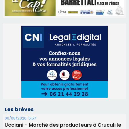
Les brèves
06/08/2026 15:57
Ucciani – Marché des producteurs à Cruculi le
11 août
06/08/2026 15:25
Corte – L’association A Nuciola organise une
projection sous les étoiles
06/08/2026 15:04
Alata - Soirée Tango Argentin au stade de San
Benedetto
05/08/2026 09:53