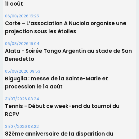
Biguglia : messe de la Sainte-Marie et
procession le 14 août
31/07/2026 08:24
Tennis - Début ce week-end du tournoi du
RCPV
31/07/2026 08:22
82ème anniversaire de la disparition du
Commandant Antoine de Saint Exupery
Les plus lus
Satine Nomary est la nouvelle Miss Corse 2026
Éclipse du 12 août : la Corse aux premières loges
d'un spectacle qui ne reviendra pas avant 2081
Bastia – Le festival Porto Latino évacué en urgence