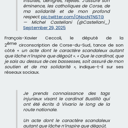
insultés, dénigrés, rejetés. J’assure son
éminence, les catholiques de Corse, de
ma solidarité et de mon profond
respect.
pic.twitter.com/ONocNTNSTG
— Michel Castellani (@Castellani_)
September 29, 2025
François-Xavier Ceccoli, le député de la
ème
2
circonscription de Corse-du-Sud, tance de son
côté «
un acte dont le caractère scandaleux autant
que lâche n’inspire que dégoût ». « Que le cardinal, que
je sais au dessus de ces bassesses, soit assuré de mon
soutien et de ma solidarité »,
indique-t-il sur ses
réseaux sociaux.
Je prends connaissance des tags
injurieux visant le cardinal Bustillò qui
ont été écrits à Vivario le long de la
route nationale.
Un acte dont le caractère scandaleux
autant que lâche n’inspire que dégoût.