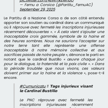
pic.twitter.com/4sWmkEMhbO
— Femu a Corsica (@Partitu_FemuAC)
September 29, 2025
Le Partitu di a Nazione Corsa a de son côté entendu
apporter son soutien au cardinal dans un communiqué
où il
réprouve avec fermeté les inscriptions injurieuses
récemment découvertes ». « À cela vient s’ajouter une
inacceptable croix gammée, symbole de la haine et
des heures sombres. Nous ne saurions l’accepter sur
notre terre tant elle représente une offense
inacceptable à notre mémoire collective et aux
sacrifices passés de notre peuple »,
dénonce le parti en
notant que le cardinal Bustillo
« œuvre chaque jour
pour le dialogue, la fraternité et la paix civile ». « Dans
la période troublée que nous vivons, ces valeurs
doivent primer sur la haine et la violence
», pose-t-il
encore.
#Cumunicatu
‼️ 𝗧𝗮𝗴𝘀 𝗶𝗻𝗷𝘂𝗿𝗶𝗲𝘂𝘅 𝘃𝗶𝘀𝗮𝗻𝘁
𝗹𝗲 𝗖𝗮𝗿𝗱𝗶𝗻𝗮𝗹 𝗕𝘂𝘀𝘁𝗶𝗹𝗹𝗼
Le PNC réprouve avec fermeté les
inscriptions injurieuses récemment