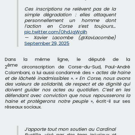
Ces inscriptions ne relèvent pas de la
simple dégradation : elles attaquent
personnellement un homme dont
l’action en Corse s’est toujours…
pic.twitter.com/OhdJqWcIih
— Xavier Lacombe (@XavLacombe)
September 29, 2025
Dans la même ligne, le député de la
ème
2
circonscription de Corse-du-Sud, Paul-André
Colombani, a lui aussi condamné des «
actes de haine
et de lâcheté inadmissibles ». « En Corse, nous avons
des valeurs de solidarité, de respect et de dignité qui
doivent guider nos actes au quotidien. C’est en les
défendant avec conviction que nous repousserons la
haine et protègerons notre peuple
», écrit-il sur ses
réseaux sociaux.
J’apporte tout mon soutien au Cardinal
Bustillo, visé par des tags injurieux et