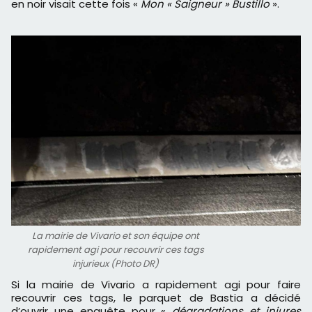
en noir visait cette fois «
Mon « Saigneur » Bustillo
».
La mairie de Vivario et son équipe ont
rapidement agi pour recouvrir ces tags
injurieux (Photo DR)
Si la mairie de Vivario a rapidement agi pour faire
recouvrir ces tags, le parquet de Bastia a décidé
d’ouvrir une enquête pour «
dégradations et injures