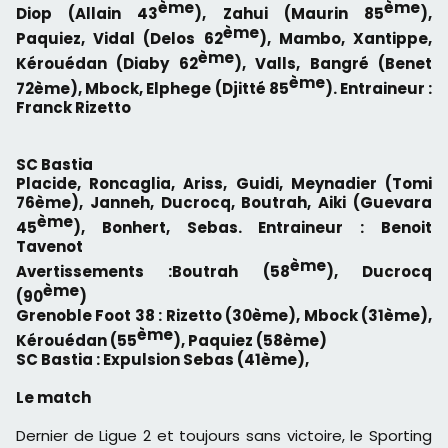
ème
ème
Diop (Allain 43
), Zahui (Maurin 85
),
ème
Paquiez, Vidal (Delos 62
), Mambo, Xantippe,
ème
Kérouédan (Diaby 62
), Valls, Bangré (Benet
ème
72ème), Mbock, Elphege (Djitté 85
). Entraineur :
Franck Rizetto
SC Bastia
Placide, Roncaglia, Ariss, Guidi, Meynadier (Tomi
76ème), Janneh, Ducrocq, Boutrah, Aiki (Guevara
ème
45
), Bonhert, Sebas. Entraineur : Benoit
Tavenot
ème
Avertissements :Boutrah (58
), Ducrocq
ème
(90
)
Grenoble Foot 38 : Rizetto (30ème), Mbock (31ème),
ème
Kérouédan (55
), Paquiez (58ème)
SC Bastia : Expulsion Sebas (41ème),
Le match
Dernier de Ligue 2 et toujours sans victoire, le Sporting