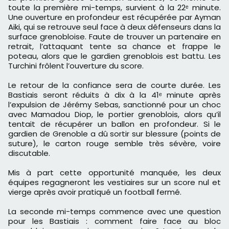
toute la première mi-temps, survient à la 22ᵉ minute.
Une ouverture en profondeur est récupérée par Ayman
Aiki, qui se retrouve seul face à deux défenseurs dans la
surface grenobloise. Faute de trouver un partenaire en
retrait, l’attaquant tente sa chance et frappe le
poteau, alors que le gardien grenoblois est battu. Les
Turchini frôlent l’ouverture du score.
Le retour de la confiance sera de courte durée. Les
Bastiais seront réduits à dix à la 41ᵉ minute après
l’expulsion de Jérémy Sebas, sanctionné pour un choc
avec Mamadou Diop, le portier grenoblois, alors qu’il
tentait de récupérer un ballon en profondeur. Si le
gardien de Grenoble a dû sortir sur blessure (points de
suture), le carton rouge semble très sévère, voire
discutable.
Mis à part cette opportunité manquée, les deux
équipes regagneront les vestiaires sur un score nul et
vierge après avoir pratiqué un football fermé.
La seconde mi-temps commence avec une question
pour les Bastiais : comment faire face au bloc