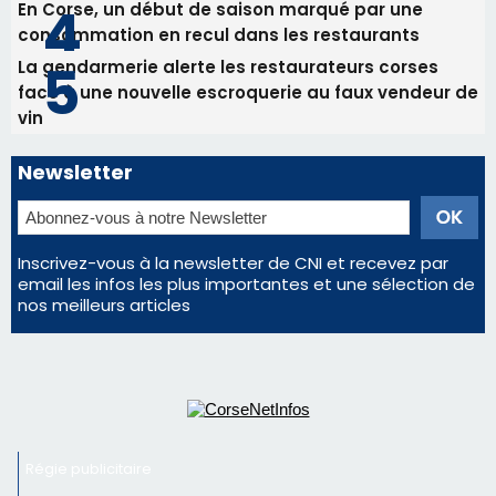
Les plus lus
Satine Nomary est la nouvelle Miss Corse 2026
Éclipse du 12 août : la Corse aux premières loges
d'un spectacle qui ne reviendra pas avant 2081
Éclipse du 12 août : Où s'installer en Corse pour
profiter pleinement du spectacle ?
En Corse, un début de saison marqué par une
consommation en recul dans les restaurants
La gendarmerie alerte les restaurateurs corses
face à une nouvelle escroquerie au faux vendeur de
vin
Newsletter