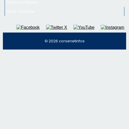
Inscrivez-vous à la newsletter de CNI et recevez par
email les infos les plus importantes et une sélection de
nos meilleurs articles
Régie publicitaire
Mentions légales
Nous contacter
© 2026 corsenetinfos