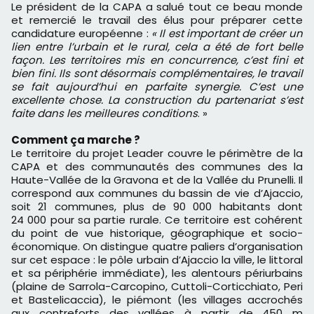
Le président de la CAPA a salué tout ce beau monde
et remercié le travail des élus pour préparer cette
candidature européenne :
« Il est important de créer un
lien entre l’urbain et le rural, cela a été de fort belle
façon. Les territoires mis en concurrence, c’est fini et
bien fini. Ils sont désormais complémentaires, le travail
se fait aujourd’hui en parfaite synergie. C’est une
excellente chose. La construction du partenariat s’est
faite dans les meilleures conditions
. »
Comment ça marche ?
Le territoire du projet Leader couvre le périmètre de la
CAPA et des communautés des communes des la
Haute-Vallée de la Gravona et de la Vallée du Prunelli. Il
correspond aux communes du bassin de vie d’Ajaccio,
soit 21 communes, plus de 90 000 habitants dont
24 000 pour sa partie rurale. Ce territoire est cohérent
du point de vue historique, géographique et socio-
économique. On distingue quatre paliers d’organisation
sur cet espace : le pôle urbain d’Ajaccio la ville, le littoral
et sa périphérie immédiate), les alentours périurbains
(plaine de Sarrola-Carcopino, Cuttoli-Corticchiato, Peri
et Bastelicaccia), le piémont (les villages accrochés
aux contreforts des vallées à partir de 450 m