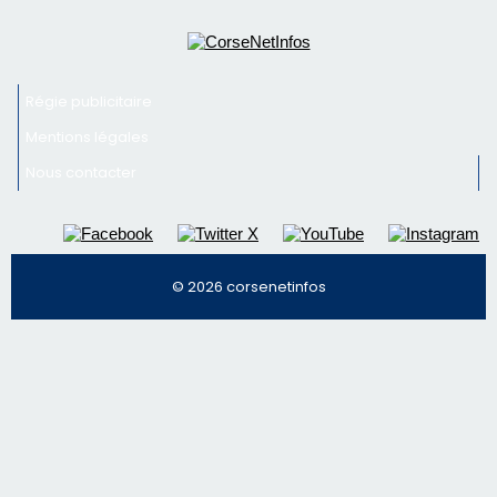
Newsletter
Inscrivez-vous à la newsletter de CNI et recevez par
email les infos les plus importantes et une sélection de
nos meilleurs articles
Régie publicitaire
Mentions légales
Nous contacter
© 2026 corsenetinfos