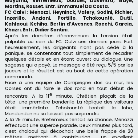
Mayuma, Betremieux, Doudet, Duventru, Gaye,
Martins, Rosset. Entr. Emmanuel Da Costa.
FC Calvi : Menozzi, Heyninck, Valery, Sodini, Richier,
Inzerillo, Anziani, Portillo, Tchokounté, Dutil,
Kahlaoui, Kehiha, Bertin d’Avesnes, Rocchi, Garcia,
Khazri. Entr. Didier Santini.
Après les dernières déconvenues, la tension était
palpable au sein du FC Calvi ces derniers jours. Fort
heureusement, les dirigeants n’ont pas cédé à la
panique, se contentant tout simplement de recadrer
quelques détails et en étant ouvert au dialogue. Une
sagesse qui a payé. Le message a été reçu 5/5 par les
joueurs et le résultat est au bout de cette opération
commando.
Face à une équipe de Compiègne dos au mur, les
Corses ont dû faire le dos rond en tout début de
e
rencontre. A la 11
minute, Chrétien plaçait de la
tête une première banderille. La réplique des visiteurs
était immédiate. Tchokounté tentait le lobe,
Mandandan ne se laissait pas surprendre.
A la 29 minute, Bretemieux tentait sa chance, Menozzi
effectuait une superbe parade. Deux minutes plus tard,
c’est Khalaoui qui décochait une belle frappe de 20
mètres, mettant à contribution un excellent