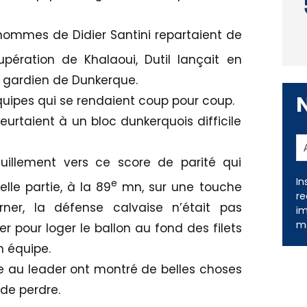
hommes de Didier Santini repartaient de
ération de Khalaoui, Dutil lançait en
e gardien de Dunkerque.
équipes qui se rendaient coup pour coup.
eurtaient à un bloc dunkerquois difficile
quillement vers ce score de parité qui
In
e
lle partie, à la 89
mn, sur une touche
re
er, la défense calvaise n’était pas
im
me
er pour loger le ballon au fond des filets
n équipe.
 au leader ont montré de belles choses
de perdre.