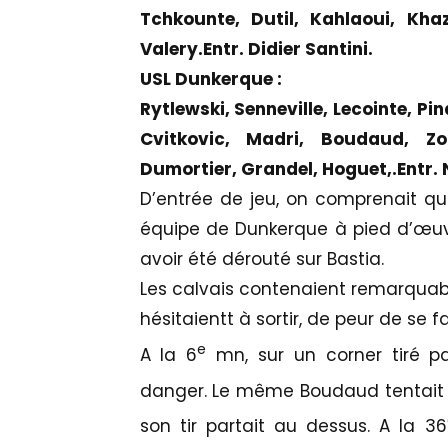
Tchkounte, Dutil, Kahlaoui, Khazr
Valery.Entr. Didier Santini.
USL Dunkerque :
Rytlewski, Senneville, Lecointe, Pi
Cvitkovic, Madri, Boudaud, Zob
Dumortier, Grandel, Hoguet,.Entr.
D’entrée de jeu, on comprenait que
équipe de Dunkerque à pied d’œuvr
avoir été dérouté sur Bastia.
Les calvais contenaient remarqua
hésitaientt à sortir, de peur de se fa
e
A la 6
mn, sur un corner tiré pa
danger. Le même Boudaud tentait 
son tir partait au dessus. A la 36