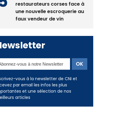
restaurateurs corses face à
une nouvelle escroquerie au
faux vendeur de vin
Newsletter
scrivez-vous à la newsletter de CNI et
cevez par email les infos les plus
portantes et une sélection de nos
illeurs articles