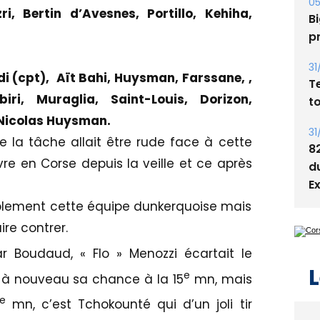
05
i, Bertin d’Avesnes, Portillo, Kehiha,
Bi
p
31
ndi (cpt), Aït Bahi, Huysman, Farssane, ,
T
iri, Muraglia, Saint-Louis, Dorizon,
t
 Nicolas Huysman.
31
 la tâche allait être rude face à cette
8
e en Corse depuis la veille et ce après
d
E
blement cette équipe dunkerquoise mais
ire contrer.
r Boudaud, « Flo » Menozzi écartait le
L
e
à nouveau sa chance à la 15
mn, mais
e
mn, c’est Tchokounté qui d’un joli tir