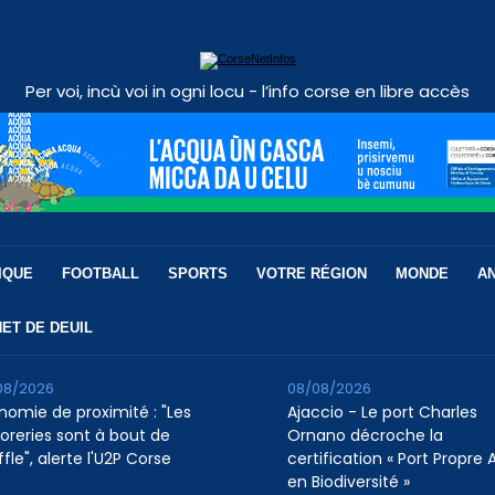
Per voi, incù voi in ogni locu - l’info corse en libre accès
IQUE
FOOTBALL
SPORTS
VOTRE RÉGION
MONDE
A
ET DE DEUIL
08/2026
08/08/2026
nomie de proximité : "Les
Ajaccio - Le port Charles
soreries sont à bout de
Ornano décroche la
fle", alerte l'U2P Corse
certification « Port Propre A
en Biodiversité »