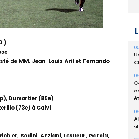
L
0 )
06
sse
U
isté de MM. Jean-Louis Arii et Fernando
Cr
06
C
o
p), Dumortier (89e)
ét
erillo (73e) à Calvi
06
A
s
Richier, Sodini, Anziani, Lesueur, Garcia,