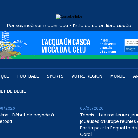
Per voi, incù voi in ogni locu - l’info corse en libre accès
IQUE
FOOTBALL
SPORTS
VOTRE RÉGION
MONDE
A
ET DE DEUIL
08/2026
05/08/2026
tène- Début de noyade à
Tennis - Les meilleures je
etosa
joueuses d’Europe réunies 
Bastia pour la Raquette de
Corail