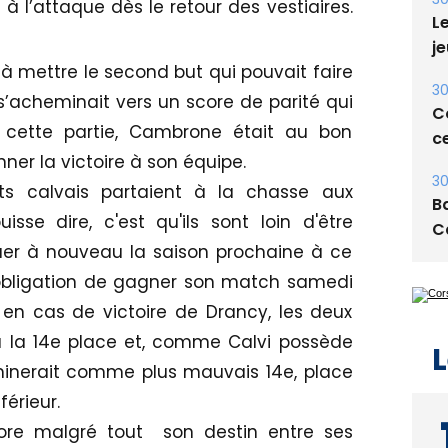
30
t à l’attaque dès le retour des vestiaires.
Le
je
 mettre le second but qui pouvait faire
30
s’acheminait vers un score de parité qui
Co
e cette partie, Cambrone était au bon
ce
ner la victoire à son équipe.
30
nts calvais partaient à la chasse aux
Ba
isse dire, c'est qu'ils sont loin d'être
C
ouer à nouveau la saison prochaine à ce
l'obligation de gagner son match samedi
en cas de victoire de Drancy, les deux
 à la 14e place et, comme Calvi possède
L
minerait comme plus mauvais 14e, place
érieur.
ore malgré tout son destin entre ses