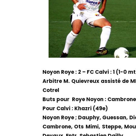
Noyon Roye : 2 – FC Calvi : 1 (1-0 mt
Arbitre M. Quievreux assisté de M
Cotrel
Buts pour Roye Noyon : Cambrone 
Pour Calvi : Khazri (49e)
Noyon Roye ; Dauphy, Guessan, Dial
Cambrone, Ots Mimi, Steppe, Moul
Devaux. Entr. Sebastien Dailly.