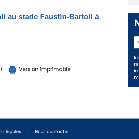
ll au stade Faustin-Bartoli à
In
re
i
Version imprimable
im
me
ns légales
Nous contacter