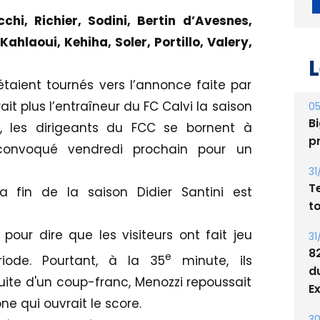
chi, Richier, Sodini, Bertin d’Avesnes,
Kahlaoui, Kehiha, Soler, Portillo, Valery,
L
étaient tournés vers l’annonce faite par
rait plus l’entraîneur du FC Calvi la saison
05
Bi
et, les dirigeants du FCC se bornent à
p
 convoqué vendredi prochain pour un
31
T
a fin de la saison Didier Santini est
t
our dire que les visiteurs ont fait jeu
31
8
e
iode. Pourtant, à la 35
minute, ils
d
suite d'un coup-franc, Menozzi repoussait
E
ne qui ouvrait le score.